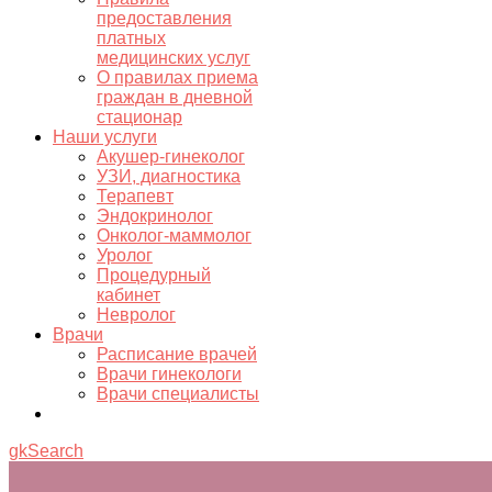
предоставления
платных
медицинских услуг
О правилах приема
граждан в дневной
стационар
Наши услуги
Акушер-гинеколог
УЗИ, диагностика
Терапевт
Эндокринолог
Онколог-маммолог
Уролог
Процедурный
кабинет
Невролог
Врачи
Расписание врачей
Врачи гинекологи
Врачи специалисты
gkSearch