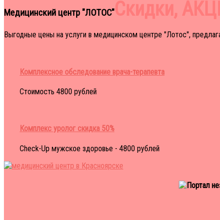
Скидки, АК
Точная и качественная диагностика УЗИ, является ключевы
Медицинский центр "ЛОТОС"
Раздел - УЗИ Диагностика
Выгодные цены на услуги в медицинском центре "Лотос", предлаг
Умным родителям — умных и здоровых детей!
SMART-материнство — информационный проект Ассоциации М
Для тех, кому важны ответы на вопросы «Почему?», «Зачем?»
Комплексное обследование врача-терапевта
Здоровый ребёнок — прекрасная цель, требующая при этом вл
Стоимость 4800 рублей
Счастливого SMART-материнства!
Узнать подробнее
Комплекс уролог скидка 50%
Медцентр "Лотос"
Check-Up мужское здоровье - 4800 рублей
Бесплатный прием по ОМС
У нас работают профессиональные гинекологи, терапевты, к
квалифицированную медицинскую помощь.
Узнать подробнее