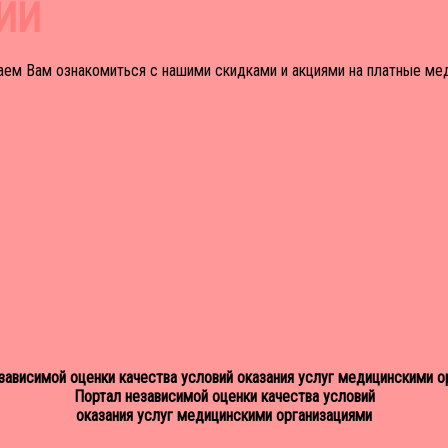
ЦИИ
м фактором эффективного лечения
аем Вам ознакомиться с нашими скидками и акциями на платные мед
АРС для тех, кто готов подходить к деторождению с умом.
, «Как правильно?».
ожений интеллекта, души и физических усилий. Давайте всё делать 
ардиологи, специалисты по реабилитации и прочие врачи. Вы может
Портал независимой оценки качества условий
оказания услуг медицинскими организациями