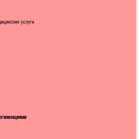
ицинские услуги.
правильно! Врачи уже знают, как, — теперь ваша очередь!..
е быть уверены, что наш медцентр окажет вам