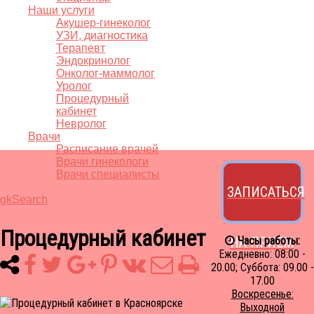
Наши услуги
Акушер-гинеколог
УЗИ, диагностика
Терапевт
Эндокринолог
Онколог-маммолог
Уролог
Процедурный
кабинет
Невролог
Врачи
Расписание врачей
Врачи гинекологи
Врачи специалисты
ЗАПИСАТЬСЯ
gkSearch
Процедурный кабинет
НА ПРИЕМ
Часы работы:
Ежедневно: 08:00 -
20.00; Суббота: 09.00 -
17.00
Воскресенье:
Выходной