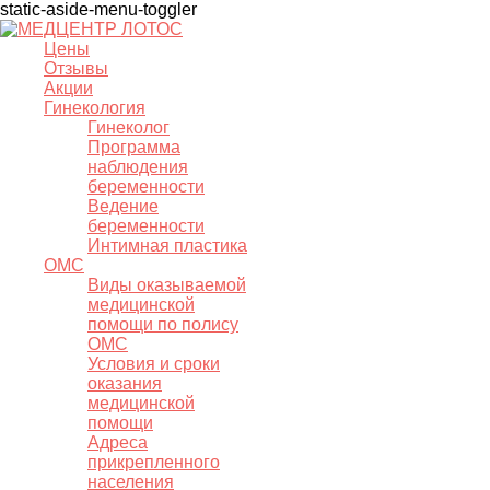
static-aside-menu-toggler
Цены
Отзывы
Акции
Гинекология
Гинеколог
Программа
наблюдения
беременности
Ведение
беременности
Интимная пластика
ОМС
Виды оказываемой
медицинской
помощи по полису
ОМС
Условия и сроки
оказания
медицинской
помощи
Адреса
прикрепленного
населения