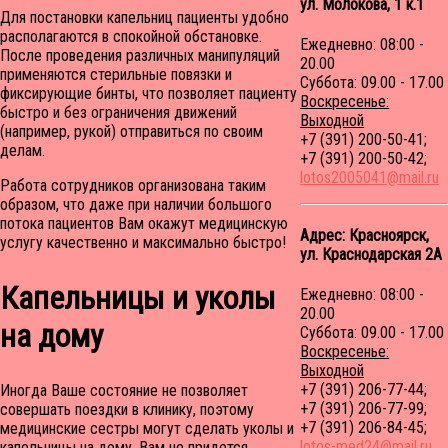
ул. Молокова, 1 к.1
Для постановки капельниц пациенты удобно
располагаются в спокойной обстановке.
Ежедневно: 08:00 -
После проведения различных манипуляций
20.00
применяются стерильные повязки и
Суббота: 09.00 - 17.00
фиксирующие бинты, что позволяет пациенту
Воскресенье:
быстро и без ограничения движений
Выходной
(например, рукой) отправиться по своим
+7 (391) 200-50-41;
делам.
+7 (391) 200-50-42;
lotos2005041@mail.ru
Работа сотрудников организована таким
образом, что даже при наличии большого
потока пациентов Вам окажут медицинскую
Адрес: Красноярск,
услугу качественно и максимально быстро!
ул. Краснодарская 2A
Капельницы и уколы
Ежедневно: 08:00 -
20.00
на дому
Суббота: 09.00 - 17.00
Воскресенье:
Выходной
+7 (391) 206-77-44;
Иногда Ваше состояние не позволяет
+7 (391) 206-77-99;
совершать поездки в клинику, поэтому
+7 (391) 206-84-45;
медицинские сестры могут сделать уколы и
lotos-med24@mail.ru
капельницы на дому. Вам не придется