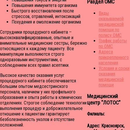
Раздел ОМС
Повышения иммунитета организма
Быстрого восстановления после
Виды
стрессов, отравлений, интоксикаций
оказываемой
Похудения и омоложение организма
медицинской
помощи по
Сотрудники процедурного кабинета –
полису ОМС
высококвалифицированные, опытные и
График работы
внимательные медицинские сестры, бережно
по ОМС
относящиеся к каждому пациенту. Все
Адреса
манипуляции выполняются строго
прикрепленного
одноразовыми инструментами, с
населения
соблюдением всех правил асептики.
Условия и сроки
оказания
Высокое качество оказания услуг
медицинской
процедурного кабинета обеспечивается
помощи
большим опытом медсестринского
персонала, наличием у них профильного
Медицинский
образования и опыта работы в клинических
центр "ЛОТОС"
отделениях. Строгое соблюдение технологии
выполнения процедур и доброжелательное
отношение к пациентам гарантируют
Филиалы:
безболезненность уколов и отсутствие
осложнений.
Адрес: Красноярск,