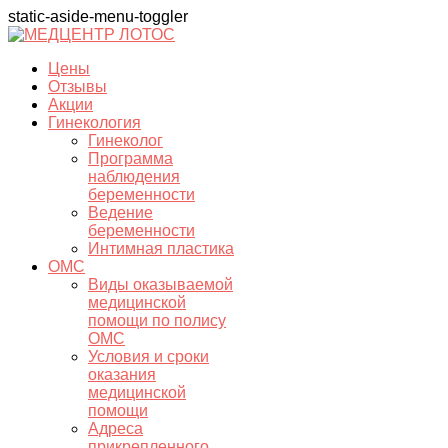
static-aside-menu-toggler
Цены
Отзывы
Акции
Гинекология
Гинеколог
Программа
наблюдения
беременности
Ведение
беременности
Интимная пластика
ОМС
Виды оказываемой
медицинской
помощи по полису
ОМС
Условия и сроки
оказания
медицинской
помощи
Адреса
прикрепленного