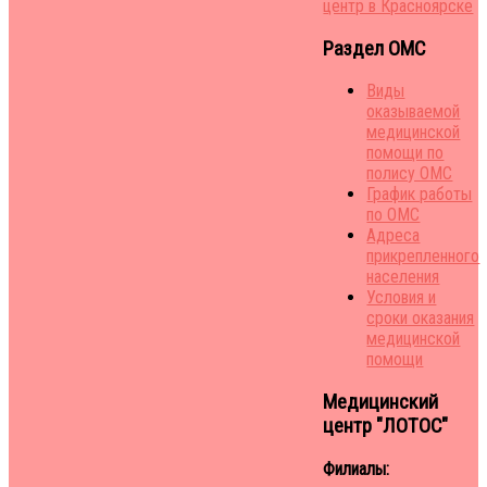
Раздел ОМС
Виды
оказываемой
медицинской
помощи по
полису ОМС
График работы
по ОМС
Адреса
прикрепленного
населения
Условия и
сроки оказания
медицинской
помощи
Медицинский
центр "ЛОТОС"
Филиалы: