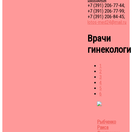
+7 (391) 206-77-44;
+7 (391) 206-77-99;
+7 (391) 206-84-45;
lotos-med24@mail.ru
Врачи
гинекологи
1
2
3
4
5
6
Рыбченко
Раиса