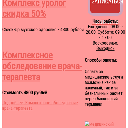
Комплекс уролог
ЗАПИСАТЬСЯ
скидка 50%
НА ПРИЕМ
Часы работы:
Ежедневно: 08:00 -
Check-Up мужское здоровье - 4800 рублей
20.00; Суббота: 09.00
- 17.00
Воскресенье:
Выходной
Комплексное
Способы оплаты:
обследование врача-
Оплата за
терапевта
медицинские услуги
возможна как за
наличный, так и за
Стоимость 4800 рублей
безналичный расчет
через банковский
Подробнее: Комплексное обследование
терминал
врача-терапевта