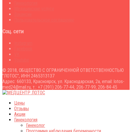
Гинекология
Медицинские услуги
Вакансии
Пользовательское соглашение
Соц. сети
Instagram
Facebook
VK
Youtube
© 2018, ОБЩЕСТВО С ОГРАНИЧЕННОЙ ОТВЕТСТВЕННОСТЬЮ
"ЛОТОС", ИНН 2465313137
Адрес: 660133, Красноярск, ул. Краснодарская, 2а, email: lotos-
med24@mail.ru, т.: +7 (391) 206-77-44; 206-77-99; 206-84-45
Цены
Отзывы
Акции
Гинекология
Гинеколог
Программа наблюдения беременности