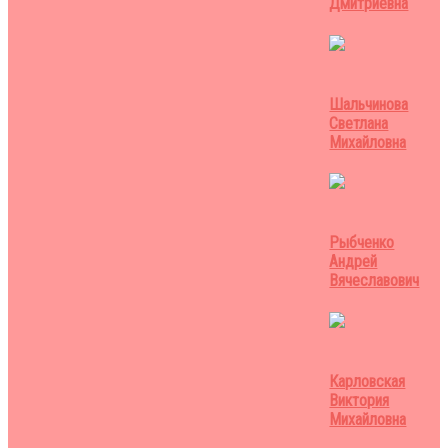
Дмитриевна
Шальчинова
Светлана
Михайловна
Рыбченко
Андрей
Вячеславович
Карловская
Виктория
Михайловна