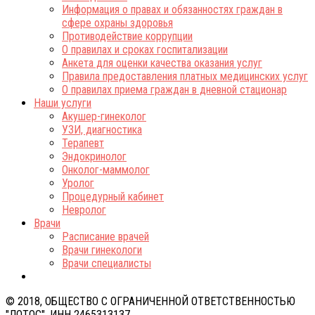
Информация о правах и обязанностях граждан в
сфере охраны здоровья
Противодействие коррупции
О правилах и сроках госпитализации
Анкета для оценки качества оказания услуг
Правила предоставления платных медицинских услуг
О правилах приема граждан в дневной стационар
Наши услуги
Акушер-гинеколог
УЗИ, диагностика
Терапевт
Эндокринолог
Онколог-маммолог
Уролог
Процедурный кабинет
Невролог
Врачи
Расписание врачей
Врачи гинекологи
Врачи специалисты
© 2018, ОБЩЕСТВО С ОГРАНИЧЕННОЙ ОТВЕТСТВЕННОСТЬЮ
"ЛОТОС", ИНН 2465313137