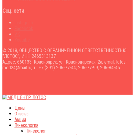
Соц. сети
Instagram
Facebook
VK
Youtube
© 2018, ОБЩЕСТВО С ОГРАНИЧЕННОЙ ОТВЕТСТВЕННОСТЬЮ
"ЛОТОС", ИНН 2465313137
Адрес: 660133, Красноярск, ул. Краснодарская, 2а, email: lotos-
med24@mail.ru, т.: +7 (391) 206-77-44; 206-77-99; 206-84-45
Цены
Отзывы
Акции
Гинекология
Гинеколог