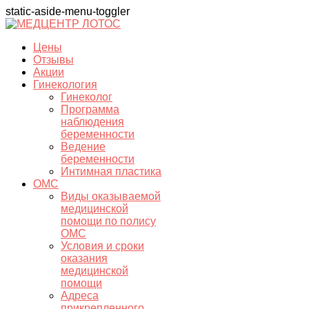
static-aside-menu-toggler
Цены
Отзывы
Акции
Гинекология
Гинеколог
Программа
наблюдения
беременности
Ведение
беременности
Интимная пластика
ОМС
Виды оказываемой
медицинской
помощи по полису
ОМС
Условия и сроки
оказания
медицинской
помощи
Адреса
прикрепленного