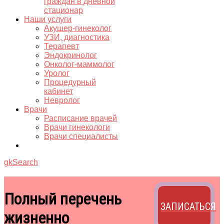
граждан в дневной
стационар
Наши услуги
Акушер-гинеколог
УЗИ, диагностика
Терапевт
Эндокринолог
Онколог-маммолог
Уролог
Процедурный
кабинет
Невролог
Врачи
Расписание врачей
Врачи гинекологи
Врачи специалисты
gkSearch
Полный перечень
ЗАПИСАТЬСЯ
жизненно