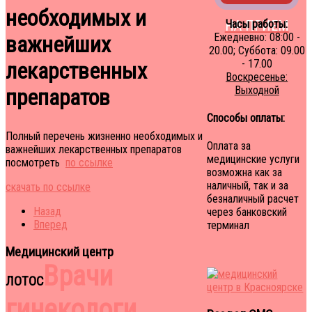
необходимых и
НА ПРИЕМ
Часы работы:
Ежедневно: 08:00 -
важнейших
20.00; Суббота: 09.00
- 17.00
лекарственных
Воскресенье:
Выходной
препаратов
Способы оплаты:
Полный перечень жизненно необходимых и
Оплата за
важнейших лекарственных препаратов
медицинские услуги
посмотреть
по ссылке
возможна как за
наличный, так и за
скачать по ссылке
безналичный расчет
Назад
через банковский
Вперед
терминал
Медицинский центр
Врачи
ЛОТОС
гинекологи