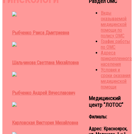
Раздел ОМС
Виды
оказываемой
медицинской
помощи по
Рыбченко Раиса Дмитриевна
полису ОМС
График работы
по ОМС
Адреса
прикрепленного
Шальчинова Светлана Михайловна
населения
Условия и
сроки оказания
медицинской
помощи
Рыбченко Андрей Вячеславович
Медицинский
центр "ЛОТОС"
Филиалы:
Карловская Виктория Михайловна
Адрес: Красноярск,